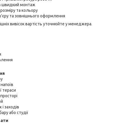
та швидкий монтаж
розміру та кольору
р’єру та зовнішнього оформлення
ішніх вивісок вартість уточнюйте у менеджера.
м
влення
ння
ру
 напоїв
ї тераси
-просторі
ей
 і заходів
ару або студії
вати