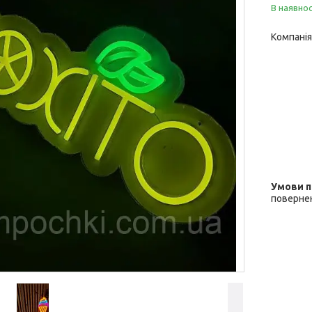
В наявнос
Компанія
повернен