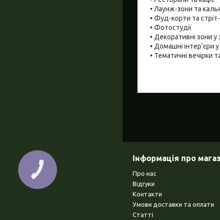
• Лаунж-зони та каль
• Фуд-корти та стріт
• Фотостудії
• Декоративні зони у
• Домашні інтер’єри у 
• Тематичні вечірки т
Інформація про мага
КНОПКА
Про нас
ЗВ'ЯЗКУ
Відгуки
Контакти
Умови доставки та оплати
Статті