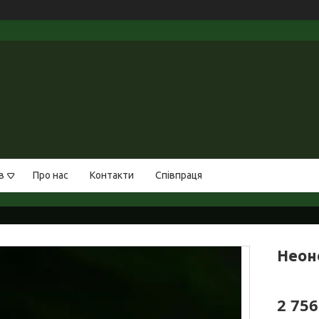
в
Про нас
Контакти
Співпраця
Неон
2 756