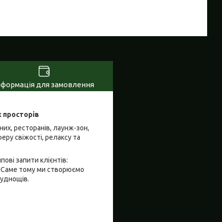
нформація для замовлення
х просторів
них, ресторанів, лаунж-зон,
еру свіжості, релаксу та
ові запити клієнтів:
”. Саме тому ми створюємо
уднощів.