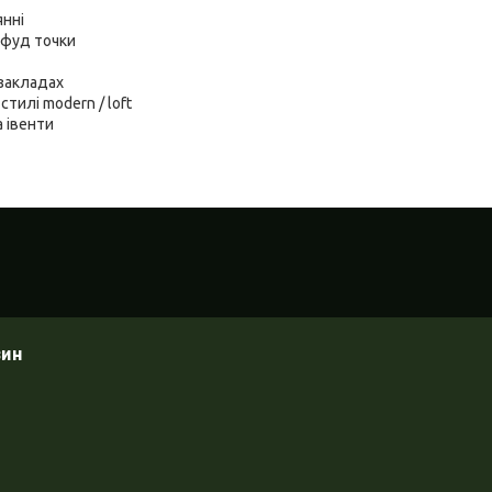
янні
-фуд точки
 закладах
стилі modern / loft
а івенти
зин