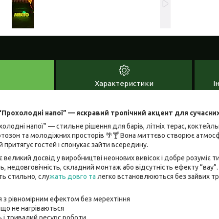
Характеристики
І
“Прохолодні напої” — яскравий тропічний акцент для сучасни
холодні напої” — стильне рішення для барів, літніх терас, коктейль
отозон та молодіжних просторів 🌴🍸 Вона миттєво створює атмосф
й притягує гостей і спонукає зайти всередину.
 великий досвід у виробництві неонових вивісок і добре розуміє тип
ь, недовговічність, складний монтаж або відсутність ефекту “вау
ть стильно, слу
жать довго та
легко встановлюються без зайвих тр
ня з рівномірним ефектом без мерехтіння
, що не нагріваються
 і тривалий ресурс роботи