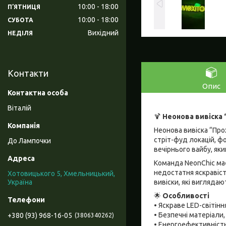
10:00
18:00
ПʼЯТНИЦЯ
10:00
18:00
СУБОТА
Вихідний
НЕДІЛЯ
Контакти
Опис
Віталій
🍹
Неонова вивіска 
Неонова вивіска “Про
стріт-фуд локацій, ф
До Лампочки
вечірнього вайбу, яки
Команда NeonChic має
недостатня яскравіст
Хотовицького 5, Хмельницький,
вивіски, які виглядаю
Україна
🌟
Особливості
• Яскраве LED-світін
• Безпечні матеріали
+380 (93) 968-16-05
3806340262
• Енергоефективність