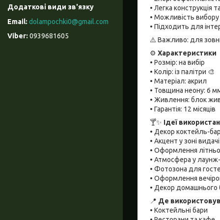
• Легка конструкція 
• Можливість вибору 
dolampochki0@gmail.com
• Підходить для інте
0939681605
⚠️ Важливо: для зовн
⚙️
Характеристики
• Розмір: на вибір
• Колір: із палітри 🎨
• Матеріал: акрил
• Товщина неону: 6 м
• Живлення: блок жи
• Гарантія: 12 місяців
🍸✨
Ідеї використа
• Декор коктейль-ба
• Акцент у зоні видачі
• Оформлення літньо
• Атмосфера у лаунж
• Фотозона для гост
• Оформлення вечірок
• Декор домашнього б
📍
Де використову
• Коктейльні бари
• Ресторани та кафе