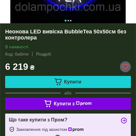
Неонова LED вивіска BubbleTea 50х50см без
контролера
В наявності
Код: баблти
Роздріб
6 219
₴
Купити
або
Купити з
Що таке купити з Пром?
Замовлення під захистом