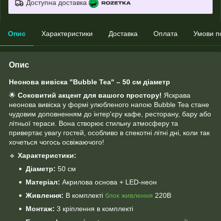
Доступна доставка
Опис
Характеристики
Доставка
Оплата
Умови п
Опис
Неонова вивіска "Bubble Tea" – 50 см діаметр
🌟
Соковитий акцент для вашого простору!
Яскрава
неонова вивіска у формі улюбленого напою Bubble Tea стане
чудовим доповненням до інтер'єру кафе, ресторану, бару або
літньої тераси. Вона створює стильну атмосферу та
привертає увагу гостей, особливо в спекотні літні дні, коли так
хочеться чогось освіжаючого!
🔹
Характеристики:
Діаметр:
50 см
Матеріал:
Акрилова основа + LED-неон
Живлення:
В комплекті
блок живлення
220В
Монтаж:
3 кріплення в комплекті