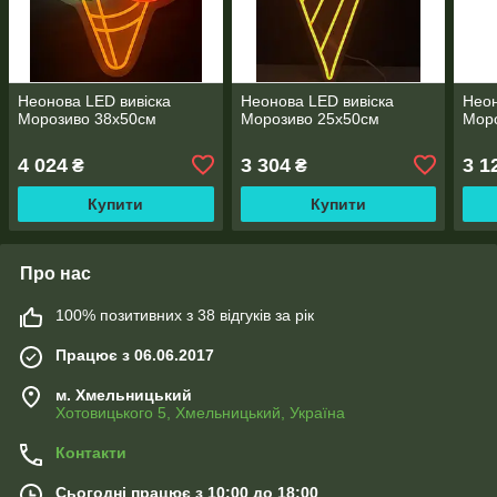
Неонова LED вивіска
Неонова LED вивіска
Неон
Морозиво 38х50см
Морозиво 25х50см
Мор
4 024
3 304
3 1
₴
₴
Купити
Купити
Про нас
100% позитивних з 38 відгуків за рік
Працює з 06.06.2017
м. Хмельницький
Хотовицького 5, Хмельницький, Україна
Контакти
Сьогодні працює з 10:00 до 18:00