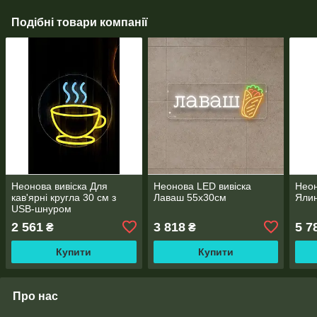
Подібні товари компанії
Неонова вивіска Для
Неонова LED вивіска
Неон
кав'ярні кругла 30 см з
Лаваш 55х30см
Ялин
USB-шнуром
2 561
3 818
5 7
₴
₴
Купити
Купити
Про нас