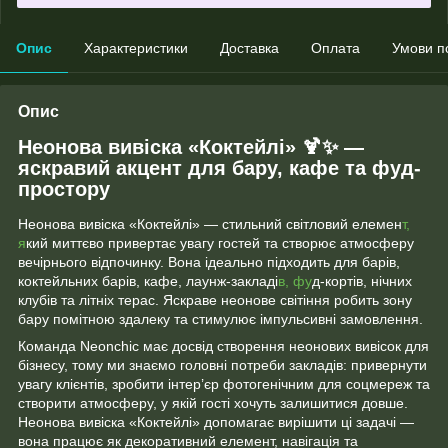
Опис
Характеристики
Доставка
Оплата
Умови п
Опис
Неонова вивіска «Коктейлі»
🍹✨
—
яскравий акцент для бару, кафе та фуд-
простору
Неонова вивіска «Коктейлі» — стильний світловий елемен
т,
я
кий миттєво привертає увагу гостей та створює атмосферу
вечірнього відпочинку. Вона ідеально підходить для барів,
коктейльних барів, кафе, лаунж-закладі
в, фу
д-кортів, нічних
клубів та літніх терас. Яскраве неонове світіння робить зону
бару помітною здалеку та стимулює імпульсивні замовлення.
Команда Neonchic має досвід створення неонових вивісок для
бізнесу, тому ми знаємо головні потреби закладів: привернути
увагу клієнтів, зробити інтер’єр фотогенічним для соцмереж та
створити атмосферу, у якій гості хочуть залишитися довше.
Неонова вивіска «Коктейлі» допомагає вирішити ці задачі —
вона працює як декоративний елемент, навігація та