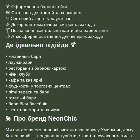
🍹 Оформлення барної стійки
📸 Фотозона для гостей та соцмереж
✨ Світловий акцент у лаунж-зоні
🎉 Декор для тематичних вечірок та заходів
🍸 Позначення коктейльної карти або барної зони
🌙 Атмосферне освітлення для вечірніх заходів
Де ідеально підійде
🍹
• коктейльні бари
• лаунж-бари
• ресторани з барною картою
• нічні клуби
• кафе та кав’ярні
• фуд-корти у торгових центрах
• літні тераси та бари
• готельні бари
• бари біля басейнів
• івент-простори та вечірки
💫
Про бренд NeonChic
Ми виготовляємо неонові вивіски власноруч у Хмельницькому.
Кожен виріб — поєднання турботи, якості та сучасного стилю