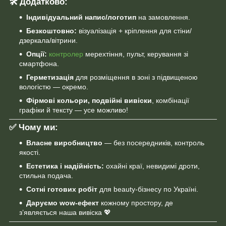
🛠 Додатково:
Індивідуальний напис/логотип
на замовлення.
Безкоштовно:
візуалізація + кріплення для стіни/
дзеркала/вітрини.
Опції:
контролер
мерехтіння, пульт, керування зі
смартфона.
Герметизація
для розміщення в зоні з підвищеною
вологістю — окремо.
Фірмові кольори, подвійні вивіски
, комбінації
графіки й тексту — усе можливо!
✅ Чому ми:
Власне виробництво
— без посередників, контроль
якості.
Естетика і надійність:
охайні краї, невидимі дроти,
стильна подача.
Сотні готових робіт
для beauty-бізнесу по Україні.
Даруємо wow-ефект
кожному простору, де
з’являється наша вивіска 💖