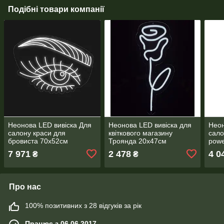
Подібні товари компанії
Неонова LED вивіска Для
Неонова LED вивіска для
Неон
салону краси для
квіткового магазину
сало
бровиста 70х52см
Троянда 20х47см
powe
7 971
2 478
4 0
₴
₴
Про нас
100% позитивних з 28 відгуків за рік
Працює з 06.06.2017