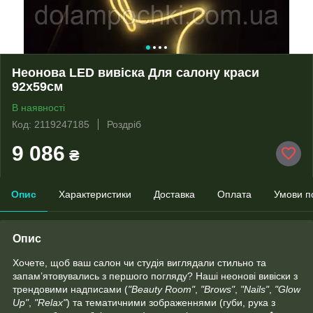
Неонова LED вивіска Для салону краси
92х59см
В наявності
Код: 2119247185
Роздріб
9 086
₴
Опис
Характеристики
Доставка
Оплата
Умови п
Опис
Хочете, щоб ваш салон чи студія виглядали стильно та
запам’ятовувались з першого погляду? Наші неонові вивіски з
трендовими надписами (
"Beauty Room"
,
"Brows"
,
"Nails"
,
"Glow
Up"
,
"Relax"
) та тематичними зображеннями (губи, рука з