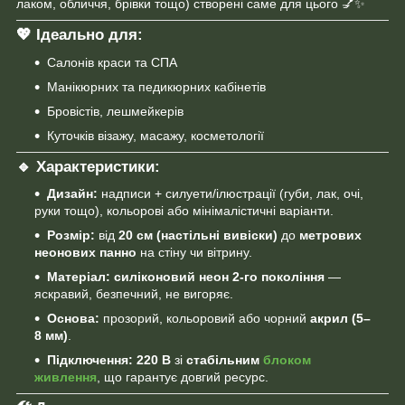
лаком, обличчя, брівки тощо) створені саме для цього 💅✨
💖 Ідеально для:
Салонів краси та СПА
Манікюрних та педикюрних кабінетів
Бровістів, лешмейкерів
Куточків візажу, масажу, косметології
🔹 Характеристики:
Дизайн:
надписи + силуети/ілюстрації (губи, лак, очі,
руки тощо), кольорові або мінімалістичні варіанти.
Розмір:
від
20 см (настільні вивіски)
до
метрових
неонових панно
на стіну чи вітрину.
Матеріал:
силіконовий неон 2-го покоління
—
яскравий, безпечний, не вигоряє.
Основа:
прозорий, кольоровий або чорний
акрил (5–
8 мм)
.
Підключення:
220 В
зі
стабільним
блоком
живлення
, що гарантує довгий ресурс.