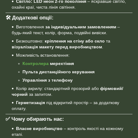
Світло:
LED неон 2-го покоління
– яскравіше світло,
охайні краї, чиста лінія світіння.
🛠 Додаткові опції:
Виготовлення
за індивідуальним замовленням
–
будь-який текст, колір, форма, подвійні вивіски.
Безкоштовно:
кріплення на стіну або скло
та
візуалізація макету перед виробництвом
.
Можливість встановлення:
Контролера
мерехтіння
Пульта дистанційного керування
Управління з телефону
Колір акрилу: стандартний прозорий або
фірмовий/
чорний
за запитом.
Герметизація
під відкритий простір – за додаткову
оплату.
✅ Чому обирають нас:
Власне виробництво
– контроль якості на кожному
етапі.