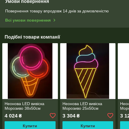
Умови повернення
Повернення товару впродовж 14 днів за домовленістю
Всі умови повернення
Подібні товари компанії
Неонова LED вивіска
Неонова LED вивіска
Неон
Морозиво 38х50см
Морозиво 25х50см
Мор
4 024
3 304
3 1
₴
₴
Купити
Купити