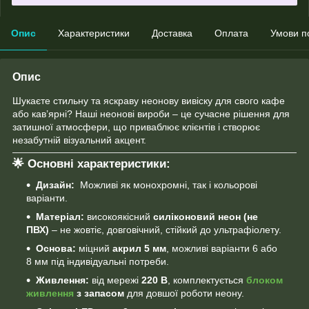
Опис
Характеристики
Доставка
Оплата
Умови п
Опис
Шукаєте стильну та яскраву неонову вивіску для свого кафе
або кав’ярні? Наші неонові вироби – це сучасне рішення для
затишної атмосфери, що приваблює клієнтів і створює
незабутній візуальний акцент.
🌟 Основні характеристики:
Дизайн:
Можливі як монохромні, так і кольорові
варіанти.
Матеріал:
високоякісний
силіконовий неон (не
ПВХ)
– не жовтіє, довговічний, стійкий до ультрафіолету.
Основа:
міцний
акрил 5 мм
, можливі варіанти 6 або
8 мм під індивідуальні потреби.
Живлення:
від мережі
220 В
, комплектується
блоком
живлення
з запасом
для довшої роботи неону.