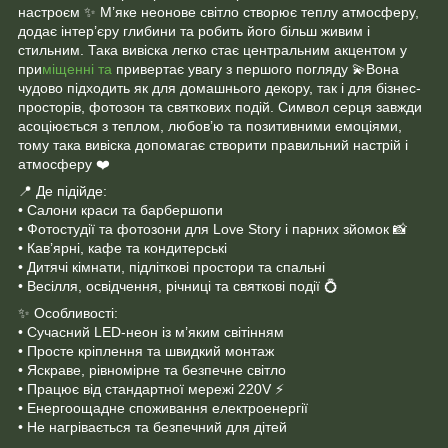
настроєм ✨ М’яке неонове світло створює теплу атмосферу,
додає інтер’єру глибини та робить його більш живим і
стильним. Така вивіска легко стає центральним акцентом у
при
міщенні та
привертає увагу з першого погляду 💫Вона
чудово підходить як для домашнього декору, так і для бізнес-
просторів, фотозон та святкових подій. Символ серця завжди
асоціюється з теплом, любов’ю та позитивними емоціями,
тому така вивіска допомагає створити правильний настрій і
атмосферу ❤️
📍 Де підійде:
• Салони краси та барбершопи
• Фотостудії та фотозони для Love Story і парних зйомок 📸
• Кав’ярні, кафе та кондитерські
• Дитячі кімнати, підліткові простори та спальні
• Весілля, освідчення, річниці та святкові події 💍
✨ Особливості:
• Сучасний LED-неон із м’яким світінням
• Просте кріплення та швидкий монтаж
• Яскраве, рівномірне та безпечне світло
• Працює від стандартної мережі 220V ⚡
• Енергоощадне споживання електроенергії
• Не нагрівається та безпечний для дітей