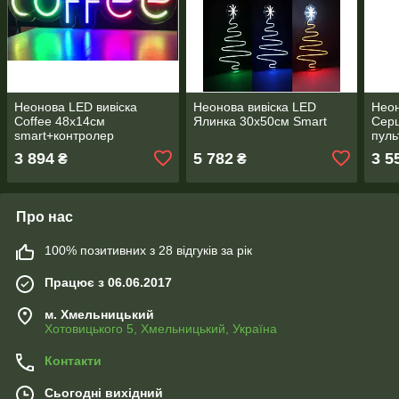
Неонова LED вивіска
Неонова вивіска LED
Неон
Coffee 48х14cм
Ялинка 30х50см Smart
Сер
smart+контролер
пуль
3 894
5 782
3 5
₴
₴
Про нас
100% позитивних з 28 відгуків за рік
Працює з 06.06.2017
м. Хмельницький
Хотовицького 5, Хмельницький, Україна
Контакти
Сьогодні вихідний