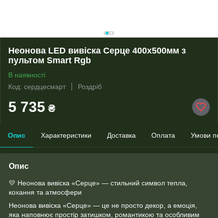
Неонова LED вивіска Серце 400х500мм з
пультом Smart Rgb
В наявності
Код: сердцесмарт
Роздріб
5 735
₴
Опис
Характеристики
Доставка
Оплата
Умови п
Опис
💛 Неонова вивіска «Серце» — стильний символ тепла,
кохання та атмосфери
Неонова вивіска «Серце» — це не просто декор, а емоція,
яка наповнює простір затишком, романтикою та особливим