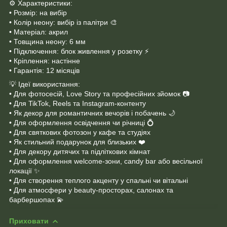
⚙️ Характеристики:
• Розмір: на вибір
• Колір неону: вибір із палітри 🎨
• Матеріал: акрил
• Товщина неону: 6 мм
• Підключення: блок живлення у розетку ⚡
• Кріплення: настінне
• Гарантія: 12 місяців
💡 Ідеї використання:
• Для фотосесій, Love Story та професійних зйомок 📷
• Для TikTok, Reels та Instagram-контенту
• Як декор для романтичних вечорів і побачень 🌙
• Для оформлення освідчення чи річниці 💍
• Для святкових фотозон у кафе та студіях
• Як стильний подарунок для близьких ❤️
• Для декору дитячих та підліткових кімнат
• Для оформлення welcome-зони, candy bar або весільної
локації ✨
• Для створення теплого акценту у спальні чи вітальні
• Для атмосфери у beauty-просторах, салонах та
барбершопах 💫
Приховати