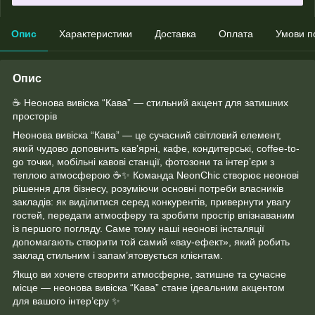
Опис
Характеристики
Доставка
Оплата
Умови п
Опис
☕ Неонова вивіска “Кава” — стильний акцент для затишних
просторів
Неонова вивіска “Кава” — це сучасний світловий елемент,
який чудово доповнить кав’ярні, кафе, кондитерські, coffee-to-
go точки, мобільні кавові станції, фотозони та інтер’єри з
теплою атмосферою ☕✨ Команда NeonChic створює неонові
рішення для бізнесу, розуміючи основні потреби власників
закладів: як виділитися серед конкурентів, привернути увагу
гостей, передати атмосферу та зробити простір впізнаваним
із першого погляду. Саме тому наші неонові інсталяції
допомагають створити той самий «вау-ефект», який робить
заклад стильним і запам’ятовується клієнтам.
Якщо ви хочете створити атмосферне, затишне та сучасне
місце — неонова вивіска “Кава” стане ідеальним акцентом
для вашого інтер’єру ✨