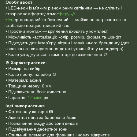
Особливості
• LED-неон із м’яким рівномірним світінням — не сліпить і
створює комфортну атмос
феру 🌙
• Ен
ергоощадний та безпечний — майже не нагрівається та
стабільно працює тривалий час
• Простий монтаж — кріплення входять у комплект
• Можливість кастомізації: колір, розмір, форма та шрифт
• Підходить для інтер’єру, вітрин і зовнішнього брендингу (для
зовнішнього використання деталі уточнюйте у менеджера)
• Колір узгоджується в коментарі до замовлення 🎨
⚙️
Характеристики:
• Розмір: на вибір
• Колір неону: на вибір 🎨
• Матеріал: акрил
• Товщина неону: 6 мм
• Підключення: блок живлення
• Гарантія
: 12 місяц
ів
Ідеї використання
• Фотозона у кав’ярні 📸
• Акцентна стіна за барною стійкою
• Позначення входу або зони видачі
• Підсвічування десертної зони
• Стильний елемент для франшиз і нових відкриттів