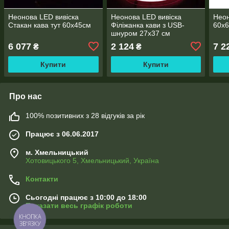
Неонова LED вивіска
Неонова LED вивіска
Неон
Стакан кава тут 60х45см
Філіжанка кави з USB-
60х
шнуром 27х37 см
6 077
2 124
7 2
₴
₴
Купити
Купити
Про нас
100% позитивних з 28 відгуків за рік
Працює з 06.06.2017
м. Хмельницький
Хотовицького 5, Хмельницький, Україна
Контакти
Сьогодні працює з 10:00 до 18:00
Показати весь графік роботи
КНОПКА
ЗВ'ЯЗКУ