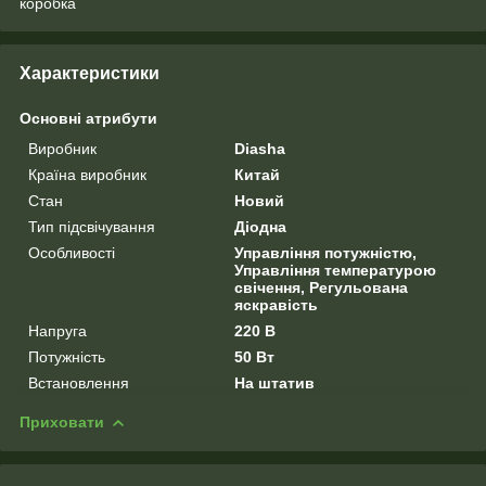
коробка
Характеристики
Основні атрибути
Виробник
Diasha
Країна виробник
Китай
Стан
Новий
Тип підсвічування
Діодна
Особливості
Управління потужністю,
Управління температурою
свічення, Регульована
яскравість
Напруга
220 В
Потужність
50 Вт
Встановлення
На штатив
Приховати