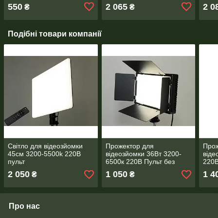
550
2 065
2 0
₴
₴
Подібні товари компанії
Світло для відеозйомки
Прожектор для
Прож
45см 3200-5500k 220В
відеозйомки 36Вт 3200-
віде
пульт
6500к 220В Пульт без
220В
штатива
2 050
1 050
1 4
₴
₴
Про нас