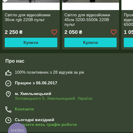
Світло для відеозйомки
Світло для відеозйомки
Прож
36см rgb 220В пульт
45см 3200-5500k 220В
віде
пульт
6500
шта
2 250
2 050
1 0
₴
₴
Купити
Купити
Про нас
100% позитивних з 28 відгуків за рік
Працює з 06.06.2017
м. Хмельницький
Хотовицького 5, Хмельницький, Україна
Контакти
Сьогодні вихідний
Показати весь графік роботи
КНОПКА