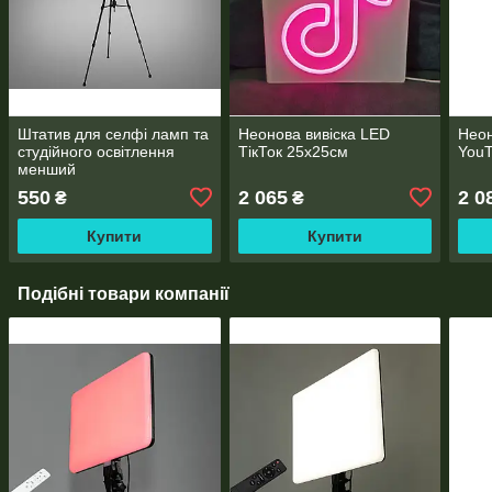
Штатив для селфі ламп та
Неонова вивіска LED
Неон
студійного освітлення
ТікТок 25х25см
You
менший
550
2 065
2 0
₴
₴
Купити
Купити
Подібні товари компанії