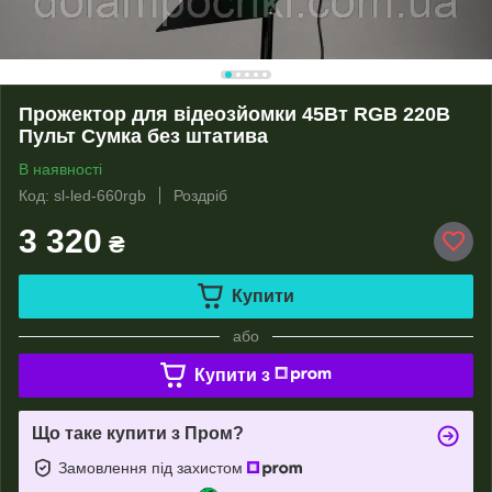
Прожектор для відеозйомки 45Вт RGB 220В
Пульт Сумка без штатива
В наявності
Код: sl-led-660rgb
Роздріб
3 320
₴
Купити
або
Купити з
Що таке купити з Пром?
Замовлення під захистом