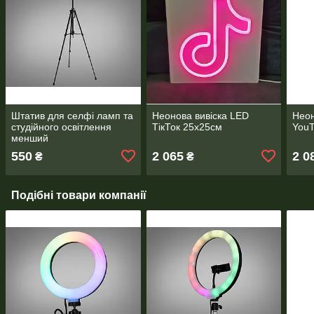
Штатив для селфі ламп та
Неонова вивіска LED
Неон
студійного освітлення
ТікТок 25х25см
You
менший
550
2 065
2 0
₴
₴
Подібні товари компанії