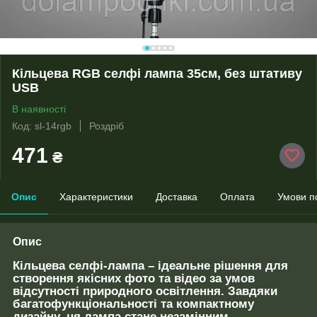
Кільцева RGB селфі лампа 35см, без штативу
USB
В наявності
Код: sl-14rgb
Роздріб
471
₴
Опис
Характеристики
Доставка
Оплата
Умови п
Опис
Кільцева селфі-лампа
– ідеальне рішення для
створення якісних фото та відео за умов
відсутності природного освітлення. Завдяки
багатофункціональності та компактному
дизайну, ця лампа стане незамінним