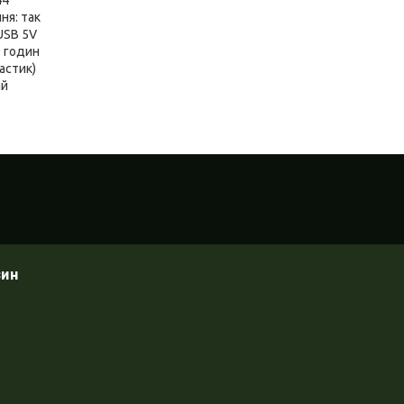
ня: так
USB 5V
0 годин
астик)
ай
зин