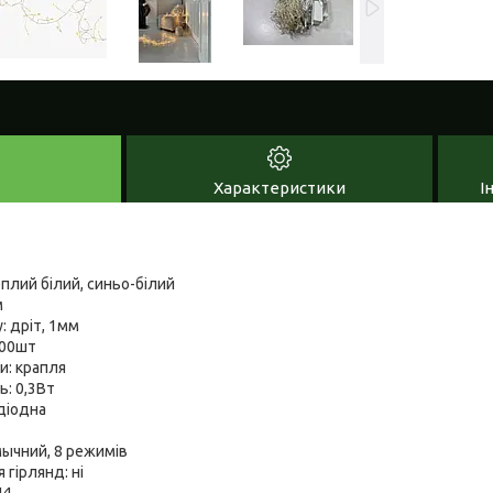
Характеристики
І
еплий білий, синьо-білий
м
: дріт, 1мм
200шт
и: крапля
: 0,3Вт
діодна
ычний, 8 режимів
 гірлянд: ні
44