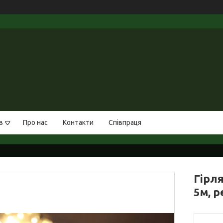
в
Про нас
Контакти
Співпраця
Гірл
5м, 