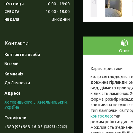
10:00
18:00
ПʼЯТНИЦЯ
10:00
18:00
СУБОТА
Вихідний
НЕДІЛЯ
Контакти
Опис
Віталій
Характеристики:
колір світлодіодів: т
довжина гірлянди: 5
До Лампочки
вид, діаметр проводу
кількість лампочок: 
форма, розмір насадк
Хотовицького 5, Хмельницький,
споживана потужність
Україна
тип лампочки: світло
контролер
: так
режим роботи: динам
+380 (93) 968-16-05
3806340262
можливість з’єднання
ступінь захисту IP: IP 