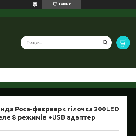
Кошик
янда Роса-феєрверк гілочка 200LED
реле 8 режимів +USB адаптер