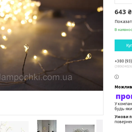
643 ₴
Показат
В наявнос
Ку
+380 (93
380634026
У компан
будь-яки
повернен