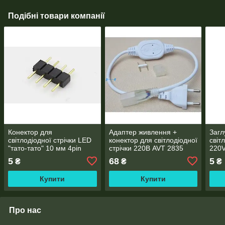
Подібні товари компанії
Конектор для
Адаптер живлення +
Загл
світлодіодної стрічки LED
конектор для світлодіодної
світ
"тато-тато" 10 мм 4pin
стрічки 220В AVT 2835
220
120Led
5
68
5
₴
₴
₴
Купити
Купити
Про нас