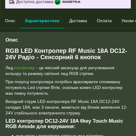
Доступна доставка
Опис
Характеристики
Доставка
Оплата
Умови 
Опис
RGB LED Контролер RF Music 18А DC12-
24V Радіо - Сенсорний 6 кнопок
Лед
контролер
- це якісний аксесуар для регулювання
кольору та режиму світіння лед RGB стрічки.
При покупці контролера потрібно враховувати споживану
потужність Led стрічки Вт/м, оскільки кожен LED контролер
має певну потужність.
Вихідний струм LED контролера RF Music 18А DC12-24V
складає 18А, має 3 канали, живиться від блоків живлення 12-
24V стабільного електричного струму.
LED контролер DC12-24V 18A 6key Touch Music
RGB Amode для керування:
кольором і яскравістю світіння лед підсвітки;