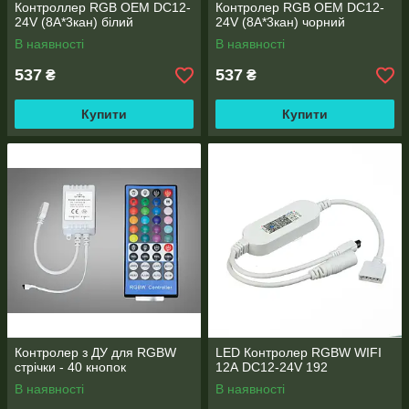
Контроллер RGB OEM DC12-
Контролер RGB OEM DC12-
24V (8A*3кан) білий
24V (8A*3кан) чорний
В наявності
В наявності
537
537
₴
₴
Купити
Купити
Контролер з ДУ для RGBW
LED Контролер RGBW WIFI
стрічки - 40 кнопок
12А DC12-24V 192
В наявності
В наявності