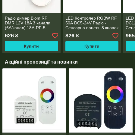
Радіо димер Biom RF
LED Контролер RGBW RF
LED 
DMR 12V 18A 3 канали
50А DC5-24V Радіо -
DC12
(6A/канал) 18А-RF-5
Сенсорна панель 8 кнопок
Сенс
626
826
965
₴
₴
Купити
Купити
Акційні пропозиції та новинки