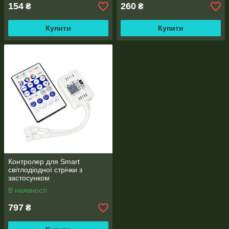
154
260
₴
₴
Купити
Купити
Контролер для Smart
світлодіодної стрічки з
застосунком
В наявності
797
₴