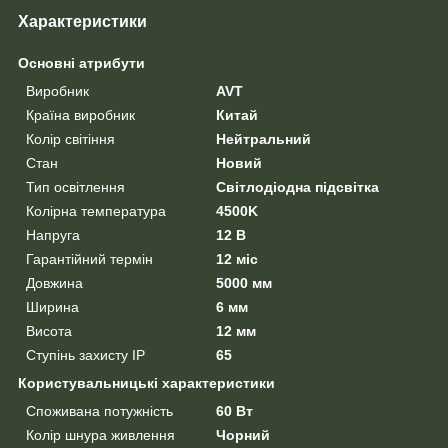
Характеристики
Основні атрибути
Виробник
AVT
Країна виробник
Китай
Колір світіння
Нейтральний
Стан
Новий
Тип освітлення
Світлодіодна підсвітка
Колірна температура
4500K
Напруга
12 В
Гарантійний термін
12 міс
Довжина
5000 мм
Ширина
6 мм
Висота
12 мм
Ступінь захисту IP
65
Користувальницькі характеристики
Споживана потужність
60 Вт
Колір шнура живлення
Чорний