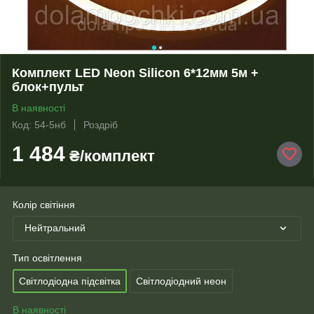
Комплект LED Neon Silicon 6*12мм 5м +
блок+пульт
В наявності
Код: 54-5нб
Роздріб
1 484
₴/комплект
Колір світіння
Нейтральний
Тип освітлення
Світлодіодна підсвітка
Світлодіодний неон
В наявності