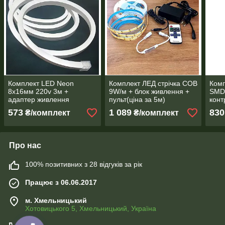
Комплект LED Neon
Комплект ЛЕД стрічка СОВ
Комп
8х16мм 220v 3м +
9W/м + блок живлення +
SMD
адаптер живлення
пульт(ціна за 5м)
конт
живл
573
1 089
830
₴/комплект
₴/комплект
Про нас
100% позитивних з 28 відгуків за рік
Працює з 06.06.2017
м. Хмельницький
Хотовицького 5, Хмельницький, Україна