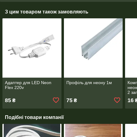
З цим товаром також замовляють
Адаптер для LED Neon
Профіль для неону 1м
Комп
Flex 220v
неон
2 за
85
75
16
₴
₴
Подібні товари компанії