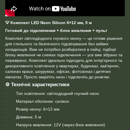
💡
Комплект LED Neon Silicon 6×12 мм, 5 м
Готовий до підключення + блок живлення + пульт
Комплект світлодіодного гнучкого неону — це готове рішення
для стильного та безпечного підсвічування без зайвих
складнощів. Вам не потрібно розбиратися в пайці, підборі
блоку живлення чи схемах підключення — усе вже зібрано та
перевірено. Комплект ідеально підходить для інтер’єрного та
декоративного освітлення у квартирах, будинках, кав’ярнях,
салонах краси, шоурумах, офісах, фотозонах і дитячих
кімнатах. Просто закріпіть неон і підключіть до розетки.
⚙️ Технічні характеристики
· Тип освітлення: світлодіодний гнучкий неон
· Матеріал оболонки: силікон
· Розмір неону: 6×12 мм
· Довжина: 5 м
· Напруга живлення: 12V (через блок живлення)