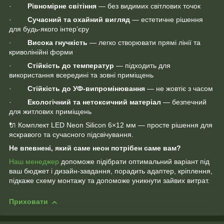
·
Рівномірне світіння
— без видимих світлових точок
·
Сучасний та охайний вигляд
— естетичне рішення
для будь-якого інтер’єру
·
Висока гнучкість
— легко створювати прямі лінії та
криволінійні форми
·
Стійкість до температур
— підходить для
використання всередині та зовні приміщень
·
Стійкість до УФ-випромінювання
— не жовтіє з часом
·
Екологічний та нетоксичний матеріал
— безпечний
для житлових приміщень
🔌 Комплект LED Neon Silicon 6×12 мм — просте рішення для
яскравого та сучасного підсвічування.
Не впевнені, який саме неон потрібен саме вам?
Наш менеджер
допоможе підібрати оптимальний варіант під
ваш бюджет і дизайн-завдання, порадить адаптер, кріплення,
підкаже схему монтажу та допоможе уникнути зайвих витрат.
Приховати