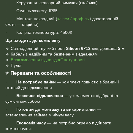
· Керування: сенсорний вимикач (вкл/викл)
· Ступінь захисту: ІР65
· Монтаж: накладний (
кліпси / профіль
/ двосторонній
скотч — опційно)
· Колірна температура: 4500К
Що входить до комплекту
🔹 Світлодіодний гнучкий неон
Silicon 6×12 мм
, довжина
5 м
🔹 Кабель з надійним та безпечним з’єднанням
🔹
Блок живлення відповідної потужності
🔹 Пульт
⭐ Переваги та особливості
·
Не потребує пайки
— комплект повністю зібраний і
готовий до підключення
·
Безпечне підключення
— усі елементи підібрані та
сумісні між собою
·
Готовий до монтажу та використання
—
встановлення займає мінімум часу
·
Економія часу
— не потрібно окремо підбирати
комплектуючі