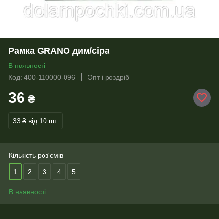
Рамка GRANO дим/сіра
В наявності
Код: 400-110000-096
Опт і роздріб
36
₴
33 ₴
від 10 шт.
Кількість роз'ємів
1
2
3
4
5
В наявності