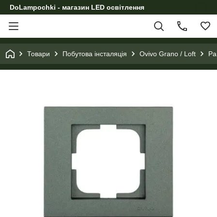
DoLampochki - магазин LED освітлення
Товари
Побутова інсталяція
Ovivo Grano / Loft
Ра