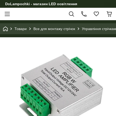
DoLampochki - магазин LED освітлення
Товари
Все для монтажу стрічок
Управління стрічка