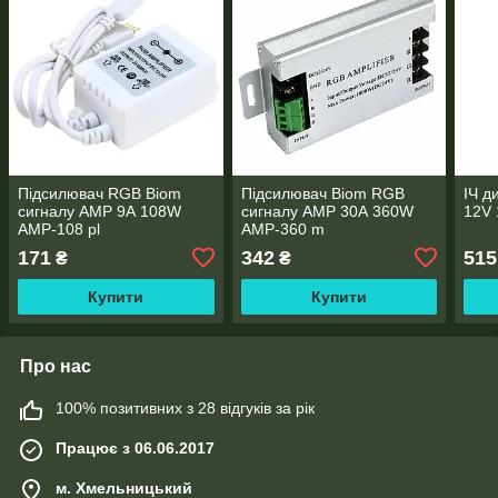
Підсилювач RGB Biom
Підсилювач Biom RGB
ІЧ д
сигналу AMP 9А 108W
сигналу AMP 30А 360W
12V 
AMP-108 pl
AMP-360 m
171
342
515
₴
₴
Купити
Купити
Про нас
100% позитивних з 28 відгуків за рік
Працює з 06.06.2017
м. Хмельницький