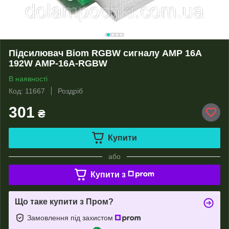
Підсилювач Biom RGBW сигналу AMP 16А
192W AMP-16A-RGBW
В наявності
Код: 11667
Роздріб
301
₴
Купити
або
Купити з
Що таке купити з Пром?
Замовлення під захистом