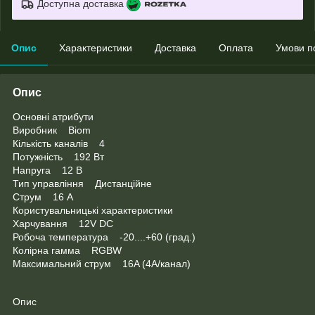
Доступна доставка
Опис
Характеристики
Доставка
Оплата
Умови п
Опис
Основні атрибути
Виробник Biom
Кількість каналів 4
Потужність 192 Вт
Напруга 12 В
Тип управління Дистанційне
Струм 16 А
Користувальницькі характеристики
Харчування 12V DC
Робоча температура -20....+60 (град.)
Колірна гамма RGBW
Максимальний струм 16A (4А/канал)
Опис