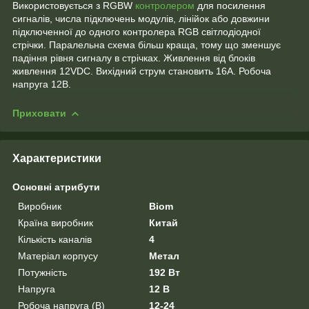
Використовується з RGBW
контролером
для посилення
сигналів, числа підключень модулів, лінійок або довжини
підключенної до одного контролера RGB світлодіодної
стрічки. Паралельна схема більш краща, тому що зменшує
падіння рівня сигналу в стрічках. Живлення від блоків
живлення 12VDC. Вихідний струм становить 16А. Робоча
напруга 12В.
Приховати
Характеристики
Основні атрибути
Виробник
Biom
Країна виробник
Китай
Кількість каналів
4
Матеріал корпусу
Метал
Потужність
192 Вт
Напруга
12 В
Робоча напруга (В)
12-24