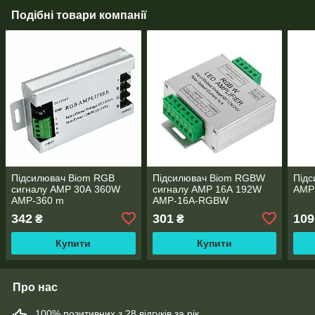
Подібні товари компанії
Підсилювач Biom RGB
Підсилювач Biom RGBW
Підс
сигналу AMP 30А 360W
сигналу AMP 16А 192W
AMP
AMP-360 m
AMP-16A-RGBW
342
301
109
₴
₴
Купити
Купити
Про нас
100% позитивних з 28 відгуків за рік