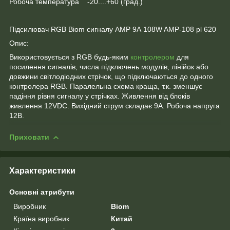
Робоча температура -20....+60 (град.)
Підсилювач RGB Biom сигналу AMP 9А 108W AMP-108 pl 620
Опис:
Використовується з RGB будь-яким
контролером
для
посилення сигналів, числа підключень модулів, лінійок або
довжини світлодіодних стрічок, що підключаються до одного
контролера RGB. Паралельна схема краща, т.к. зменшує
падіння рівня сигналу у стрічках. Живлення від блоків
живлення 12VDC. Вихідний струм складає 9А. Робоча напруга
12В.
Приховати
Характеристики
Основні атрибути
Виробник
Biom
Країна виробник
Китай