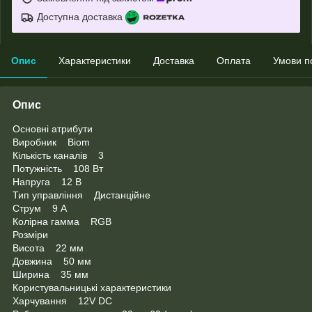
Доступна доставка
Опис
Характеристики
Доставка
Оплата
Умови п
Опис
Основні атрибути
Виробник Biom
Кількість каналів 3
Потужність 108 Вт
Напруга 12 В
Тип управління Дистанційне
Струм 9 А
Колірна гамма RGB
Розміри
Висота 22 мм
Довжина 50 мм
Ширина 35 мм
Користувальницькі характеристики
Харчування 12V DC