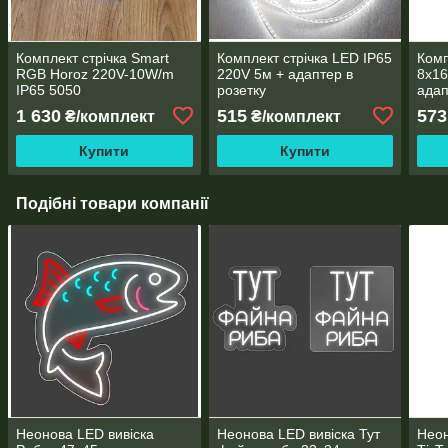
Комплект стрічка Smart
Комплект стрічка LED IP65
Ком
RGB Horoz 220V-10W/m
220V 5м + адаптер в
8х16
IP65 5050
розетку
адап
1 630
515
573
₴/комплект
₴/комплект
Купити
Купити
Подібні товари компанії
Неонова LED вивіска
Неонова LED вивіска Тут
Неон