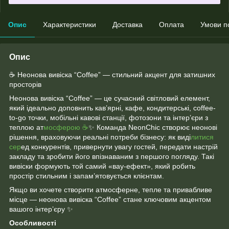
Опис
Характеристики
Доставка
Оплата
Умови п
Опис
☕ Неонова вивіска “Coffee” — стильний акцент для затишних
просторів
Неонова вивіска “Coffee” — це сучасний світловий елемент,
який ідеально доповнить кав’ярні, кафе, кондитерські, coffee-
to-go точки, мобільні кавові станції, фотозони та інтер’єри з
теплою ат
мосферою ☕
✨ Команда NeonChic створює неонові
рішення, враховуючи реальні потреби бізнесу: як виді
литися
сер
ед конкурентів, привернути увагу гостей, передати настрій
закладу та зробити його впізнаваним з першого погляду. Такі
вивіски формують той самий «вау-ефект», який робить
простір стильним і запам’ятовується клієнтам.
Якщо ви хочете створити атмосферне, тепле та привабливе
місце — неонова вивіска “Coffee” стане ключовим акцентом
вашого інтер’єру ✨
Особливості