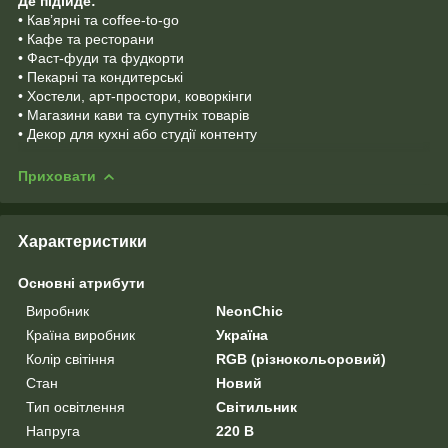
Де підійде:
• Кав’ярні та coffee-to-go
• Кафе та ресторани
• Фаст-фуди та фудкорти
• Пекарні та кондитерські
• Хостели, арт-простори, коворкінги
• Магазини кави та супутніх товарів
• Декор для кухні або студії контенту
Приховати
Характеристики
Основні атрибути
Виробник
NeonChic
Країна виробник
Україна
Колір світіння
RGB (різнокольоровий)
Стан
Новий
Тип освітлення
Світильник
Напруга
220 В