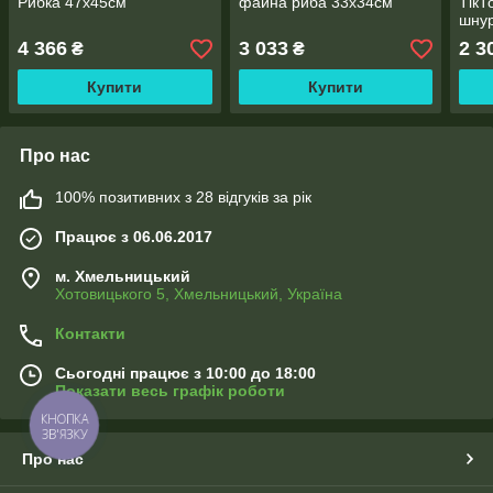
Рибка 47х45см
файна риба 33х34см
ТікТ
шну
4 366
3 033
2 3
₴
₴
Купити
Купити
Про нас
100% позитивних з 28 відгуків за рік
Працює з 06.06.2017
м. Хмельницький
Хотовицького 5, Хмельницький, Україна
Контакти
Сьогодні працює з 10:00 до 18:00
Показати весь графік роботи
КНОПКА
ЗВ'ЯЗКУ
Про нас