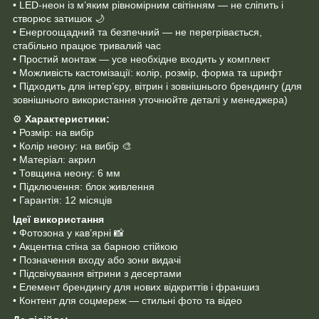
• LED-неон із м’яким рівномірним світінням — не сліпить і
створює затишок 🌙
• Енергоощадний та безпечний — не перегрівається,
стабільно працює тривалий час
• Простий монтаж — усе необхідне входить у комплект
• Можливість кастомізації: колір, розмір, форма та шрифт
• Підходить для інтер’єру, вітрин і зовнішнього брендингу (для
зовнішнього використання уточнюйте деталі у менеджера)
⚙️
Характеристики:
• Розмір: на вибір
• Колір неону: на вибір 🎨
• Матеріал: акрил
• Товщина неону: 6 мм
• Підключення: блок живлення
• Гарантія: 12 місяців
Ідеї використання
• Фотозона у кав’ярні 📸
• Акцентна стіна за барною стійкою
• Позначення входу або зони видачі
• Підсвічування вітрини з десертами
• Елемент брендингу для нових відкриттів і франшиз
• Контент для соцмереж — стильні фото та відео