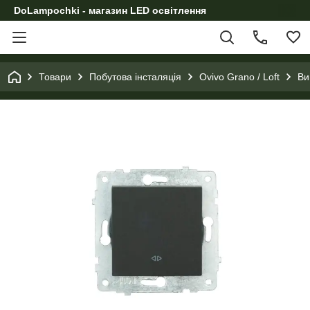
DoLampochki - магазин LED освітлення
Товари
Побутова інсталяція
Ovivo Grano / Loft
Ви