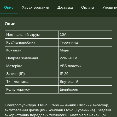
Опис
Характеристики
Доставка
Оплата
Умови п
Опис
Номінальний струм
10А
Країна-виробник
Туреччина
Контакти
Мідні
Напруга живлення
220-240 V
Матеріал
ABS пластик
Захист (ІР)
IP 20
Тип монтажа
Внутрішній
Колір корпусу
Білий/крем
Електрофурнітура Ovivo Grano — ніжний і якісний аксесуар,
виготовлений фахівцями компанії Ovivo (Туреччина). Завдяки
використанню передових технологій і матеріалів найвищої