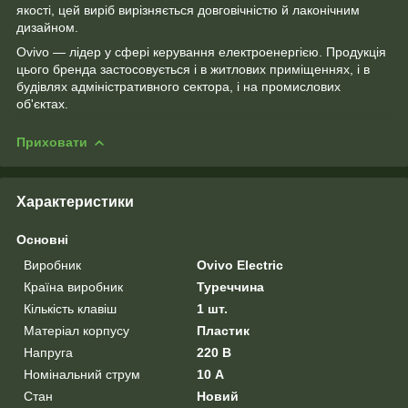
якості, цей виріб вирізняється довговічністю й лаконічним
дизайном.
Ovivo — лідер у сфері керування електроенергією. Продукція
цього бренда застосовується і в житлових приміщеннях, і в
будівлях адміністративного сектора, і на промислових
об'єктах.
Приховати
Характеристики
Основні
Виробник
Ovivo Electric
Країна виробник
Туреччина
Кількість клавіш
1 шт.
Матеріал корпусу
Пластик
Напруга
220 В
Номінальний струм
10 А
Стан
Новий