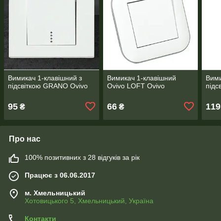
Вимикач 1-клавішний з
Вимикач 1-клавішний
Вими
підсвіткою GRANO Ovivo
Ovivo LOFT Ovivo
підс
95
66
119
₴
₴
Про нас
100% позитивних з 28 відгуків за рік
Працює з 06.06.2017
м. Хмельницький
Хотовицького 5, Хмельницький, Україна
Контакти