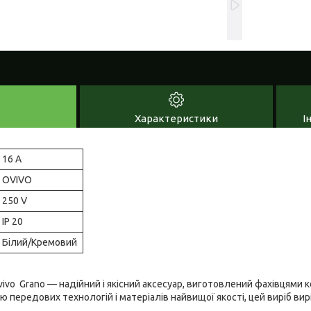
Характеристики
І
16 A
OVIVO
250 V
IP 20
Білий/Кремовий
vo Grano — надійний і якісний аксесуар, виготовлений фахівцями ко
 передових технологій і матеріалів найвищої якості, цей виріб вир
.