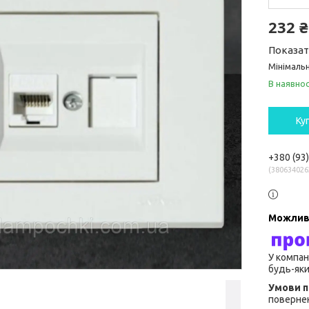
232 ₴
Показат
Мінімальн
В наявнос
Ку
+380 (93
380634026
У компан
будь-яки
повернен