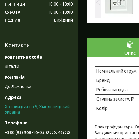
10:00
18:00
ПʼЯТНИЦЯ
10:00
18:00
СУБОТА
Вихідний
НЕДІЛЯ
Контакти
Опис
Віталій
Номінальний струм
Бренд
До Лампочки
Робоча напруга
Ступінь захисту, IP
Хотовицького 5, Хмельницький,
Колір
Україна
Електрофурнітура Ovi
+380 (93) 968-16-05
Завдяки використанню
3806340262
лаконічним дизайном