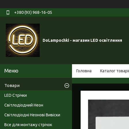
+380 (93) 968-16-05
DoLampochki - магазин LED освітлення
Головна
Каталог товарі
Товари
LED Стрічки
Світлодіодний Неон
Світлодіодні Неонові Вивіски
Все для монтажу стрічок