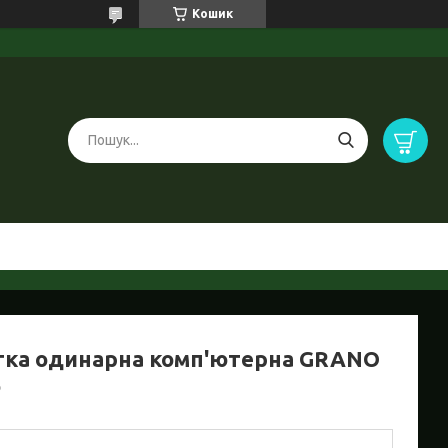
Кошик
тка одинарна комп'ютерна GRANO
o