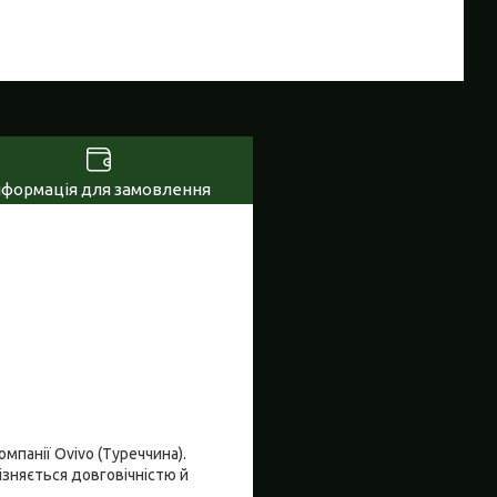
нформація для замовлення
мпанії Ovivo (Туреччина).
ізняється довговічністю й