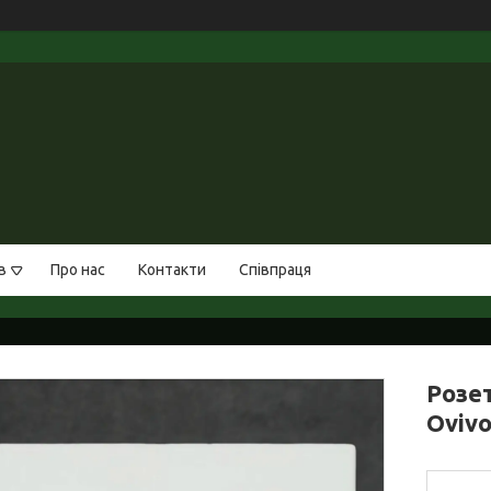
в
Про нас
Контакти
Співпраця
Розе
Oviv