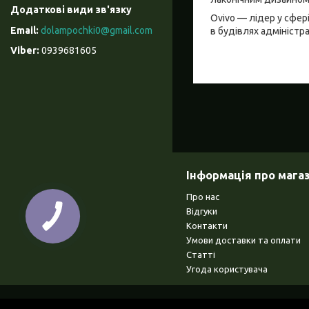
Ovivo — лідер у сфер
dolampochki0@gmail.com
в будівлях адміністра
0939681605
Інформація про мага
Про нас
Відгуки
Контакти
Умови доставки та оплати
Статті
Угода користувача