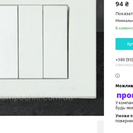
94 ₴
Показат
Мінімальн
В наявнос
Ку
+380 (93
380634026
У компан
будь-яки
повернен