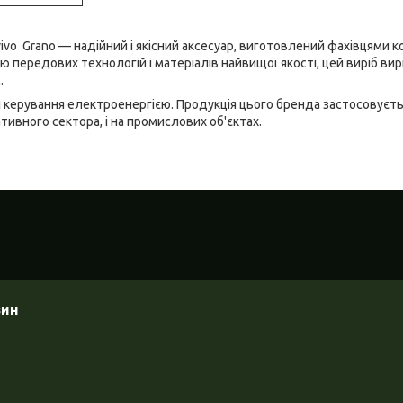
vo Grano — надійний і якісний аксесуар, виготовлений фахівцями ко
 передових технологій і матеріалів найвищої якості, цей виріб вир
.
і керування електроенергією. Продукція цього бренда застосовуєтьс
тивного сектора, і на промислових об'єктах.
зин