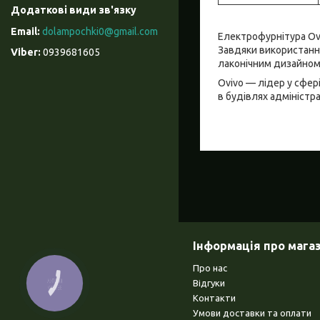
dolampochki0@gmail.com
Електрофурнітура Ovi
Завдяки використанню
0939681605
лаконічним дизайном
Ovivo — лідер у сфер
в будівлях адміністра
Інформація про мага
Про нас
Відгуки
КНОПКА
ЗВ'ЯЗКУ
Контакти
Умови доставки та оплати