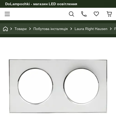
DoLampochki - магазин LED освітлення
Товари
Побутова інсталяція
Laura Right Hausen