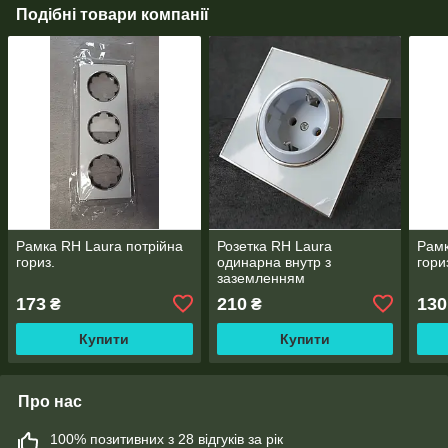
Подібні товари компанії
Рамка RH Laura потрійна
Розетка RH Laura
Рамк
гориз.
одинарна внутр з
гори
заземленням
173
210
130
₴
₴
Купити
Купити
Про нас
100% позитивних з 28 відгуків за рік