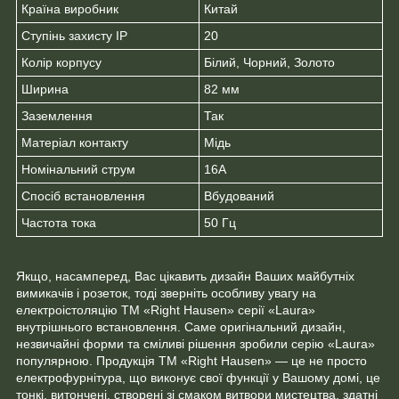
Країна виробник
Китай
Ступінь захисту IP
20
Колір корпусу
Білий, Чорний, Золото
Ширина
82 мм
Заземлення
Так
Матеріал контакту
Мідь
Номінальний струм
16А
Спосіб встановлення
Вбудований
Частота тока
50 Гц
Якщо, насамперед, Вас цікавить дизайн Ваших майбутніх
вимикачів і розеток, тоді зверніть особливу увагу на
електроістоляцію ТМ «Right Hausen» серії «Laura»
внутрішнього встановлення. Саме оригінальний дизайн,
незвичайні форми та сміливі рішення зробили серію «Laura»
популярною. Продукція ТМ «Right Hausen» — це не просто
електрофурнітура, що виконує свої функції у Вашому домі, це
тонкі, витончені, створені зі смаком витвори мистецтва, здатні