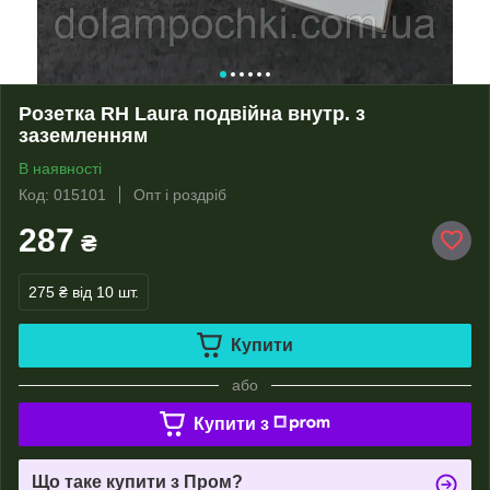
Розетка RH Laura подвійна внутр. з
заземленням
В наявності
Код: 015101
Опт і роздріб
287
₴
275 ₴
від 10 шт.
Купити
або
Купити з
Що таке купити з Пром?