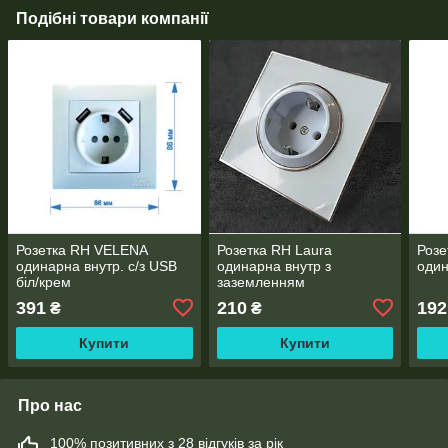
Подібні товари компанії
Розетка RH VELENA
Розетка RH Laura
Розе
одинарна внутр. c/з USB
одинарна внутр з
один
біл/крем
заземленням
391
210
192
₴
₴
Купити
Купити
Про нас
100% позитивних з 28 відгуків за рік