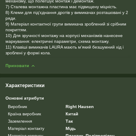
механізму, що полегшує монтаж і демонтаж.
7) Сталева монтажна пластина має підвищену міцність.
8) Клеми для під'єднання дротів у вимикачах розташовані у 2
ряди.
9) Матеріал контактної групи вимикача зроблений зі срібним
покриттям.
10) Для зручності монтажу на корпусі механізмів нанесене
маркування: електричні параметри, схема монтажу.
11) Клавіші вимикачів LAURA мають м'який безшумний хід і
зроблені у формі кола.
Приховати
Характеристики
Основні атрибути
Виробник
Right Hausen
Країна виробник
Китай
Заземлення
Так
Матеріал контакту
Мідь
Матеріал корпусу
Пластик, Поліпропілен