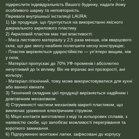
підкреслити індивідуальність Вашого будинку, надати йому
особливого шарму та неповторність.
Переваги внутрішньої інсталяції LAURA:
1) Це продукція, що ґрунтується на використанні якісного
дзеркального акрилового пластику.
2) Акриловий пластик має такі властивості:
- Маса листового матеріалу у 2,5 раза менша, ніж кварцового
скла, що дає змогу неабияк полегшити несну конструкцію;
- Пластик вирізняється ударостійкістю — уп'ятеро вищим, ніж
у скла;
- Матеріал пропускає до 70% УФ-променів і абсолютно
нечутливий до їх впливу. Він не втрачає ані прозорості, ані
кольору;
- Матеріал гігієнічний, тому може використовуватися для кухні
або ванної кімнати.
3) Технічний складник цієї продукції вирізняється надійним і
довговічним механізмом.
4) Струменясті частини механізмів закриті пластиком, що
виключає ураження електричним струмом.
5) Міцні контакти виготовлені з міді та кольорових сплавів, з
наявністю скоби, що запобігає можливості перегрівання та
короткого замикання.
6) Підпружинені монтажні лапки, зафіксовані до корпусу