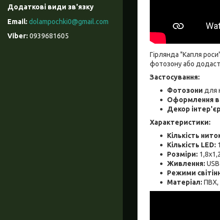
dolampochki0@gmail.com
0939681605
Гірлянда "Капля роси
фотозону або додаст
Застосування:
Фотозони
для н
Оформлення в
Декор інтер'є
Характеристики:
Кількість нито
Кількість LED:
1
Розміри:
1,8х1,2
Живлення:
USB
Режими світінн
Матеріал:
ПВХ,