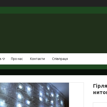
в
Про нас
Контакти
Співпраця
Гірл
нито