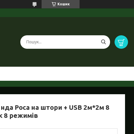
Кошик
янда Роса на штори + USB 2м*2м 8
к 8 режимів