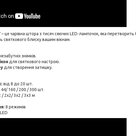
" – це чарівна штора з тисяч сяючих LED-лампочок, яка перетворить 
ь святкового блиску вашим вікнам.
езабутніх знімків.
ікон
для святкового настрою.
ру
для створення затишку.
к:
від 8 до 20 шт.
44/ 160 / 200 / 300 шт.
 / 2х2/ 3х2 / 3х3 м
я:
8 режимів
 LED