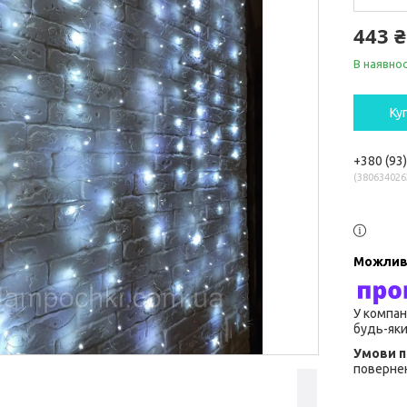
443 ₴
В наявнос
Ку
+380 (93
380634026
У компан
будь-яки
повернен