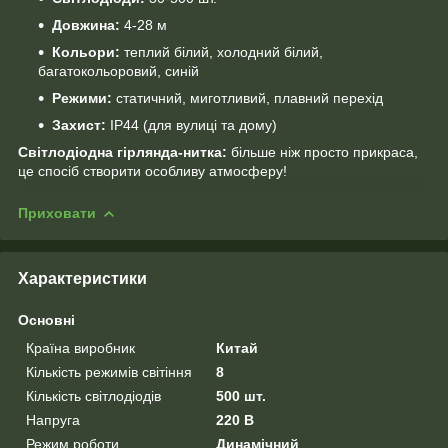
Довжина:
4-28 м
Кольори:
теплий білий, холодний білий,
багатокольоровий, синій
Режими:
статичний, миготливий, плавний перехід
Захист:
IP44 (для вулиці та дому)
Світлодіодна гірлянда-нитка:
більше ніж просто прикраса,
це спосіб створити особливу атмосферу!
Приховати
Характеристики
Основні
Країна виробник
Китай
Кількість режимів світіння
8
Кількість світлодіодів
500 шт.
Напруга
220 В
Режим роботи
Динамічний