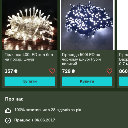
Гірлянда 400LED хол.бел.
Гірлянда 500LED на
Гірл
на прозр. шнурі
чорному шнурі Рубін
Бахр
великий
0,7 
пере
357
729
860
₴
₴
Купити
Купити
Про нас
100% позитивних з 28 відгуків за рік
Працює з 06.06.2017