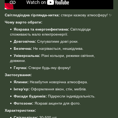
Світлодіодна гірлянда-нитка:
створи казкову атмосферу! ✨
Чому варто обрати:
Яскрава та енергоефективна:
Світлодіоди
споживають мало електроенергії.
Довговічна:
Слугуватиме довгі роки.
Безпечна:
Не нагрівається, нешкідлива.
Універсальна:
Різні кольори, режими світіння,
довжини.
Гнучка:
Створи будь-яку форму!
Застосування:
Ялинки:
Незабутня новорічна атмосфера.
Інтер'єр:
Оформлення вікон, стін, меблів.
Фасади будинків:
Підкресли індивідуальність.
Фотозони:
Яскраві акценти для фото.
Характеристики:
Світлодіоди:
30-500 шт.