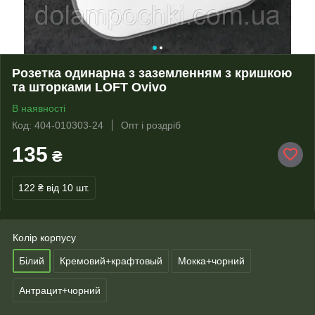
Розетка одинарна з заземленням з кришкою
та шторками LOFT Ovivo
В наявності
Код: 404-010303-24
Опт і роздріб
135
₴
122 ₴
від 10 шт.
Колір корпусу
Білий
Кремовий+крафтовый
Мокка+чорний
Антрацит+чорний