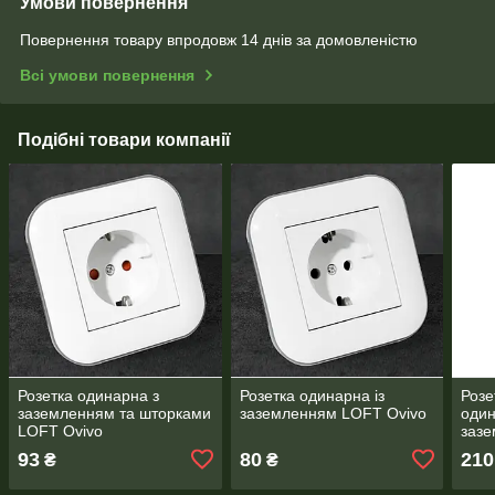
Умови повернення
Повернення товару впродовж 14 днів за домовленістю
Всі умови повернення
Подібні товари компанії
Розетка одинарна з
Розетка одинарна із
Розе
заземленням та шторками
заземленням LOFT Ovivo
один
LOFT Ovivo
заз
93
80
210
₴
₴