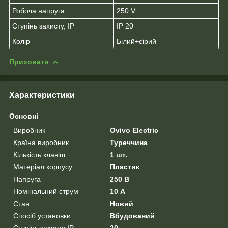
Робоча напруга
250 V
Ступінь захисту, IP
IP 20
Колір
Білий+сірий
Приховати
Характеристики
Основні
Виробник
Ovivo Electric
Країна виробник
Туреччина
Кількість клавіш
1 шт.
Матеріал корпусу
Пластик
Напруга
250 В
Номінальний струм
10 А
Стан
Новий
Спосіб установки
Вбудований
Ступінь захисту IP
20