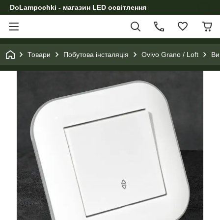
DoLampochki - магазин LED освітлення
Товари
Побутова інсталяція
Ovivo Grano / Loft
Ви