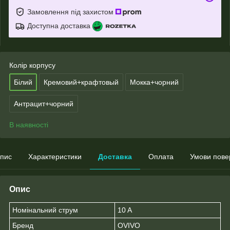
Замовлення під захистом
Доступна доставка
Колір корпусу
Білий
Кремовий+крафтовый
Мокка+чорний
Антрацит+чорний
В наявності
пис
Характеристики
Доставка
Оплата
Умови пове
Опис
Номінальний струм
10 A
Бренд
OVIVO