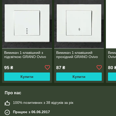
Вимикач 1-клавішний з
Вимикач 1-клавішний
Вими
підсвіткою GRANO Ovivo
прохідний GRANO Ovivo
Oviv
95
87
80
₴
₴
Купити
Купити
Про нас
100% позитивних з 38 відгуків за рік
Працює з 06.06.2017