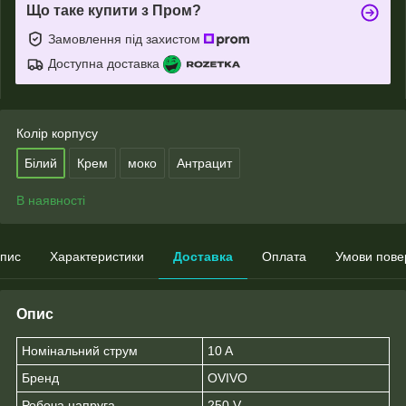
Що таке купити з Пром?
Замовлення під захистом
Доступна доставка
Колір корпусу
Білий
Крем
моко
Антрацит
В наявності
пис
Характеристики
Доставка
Оплата
Умови пове
Опис
Номінальний струм
10 A
Бренд
OVIVO
Робоча напруга
250 V