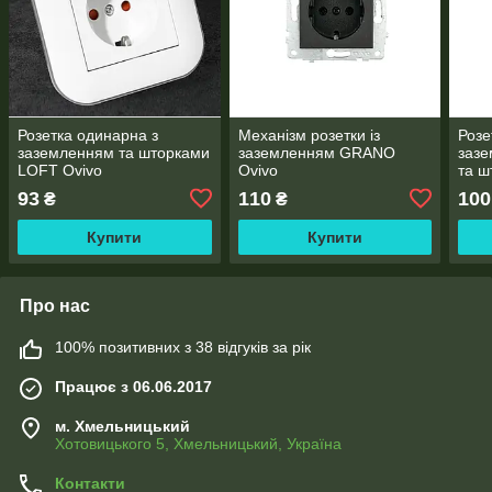
Розетка одинарна з
Механізм розетки із
Розе
заземленням та шторками
заземленням GRANO
зазе
LOFT Ovivo
Ovivo
та 
Oviv
93
110
100
₴
₴
Купити
Купити
Про нас
100% позитивних з 38 відгуків за рік
Працює з 06.06.2017
м. Хмельницький
Хотовицького 5, Хмельницький, Україна
Контакти