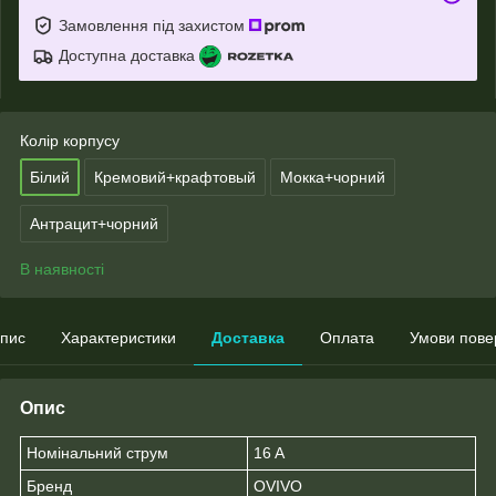
Замовлення під захистом
Доступна доставка
Колір корпусу
Білий
Кремовий+крафтовый
Мокка+чорний
Антрацит+чорний
В наявності
пис
Характеристики
Доставка
Оплата
Умови пове
Опис
Номінальний струм
16 A
Бренд
OVIVO