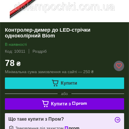
Контролер-димер до LED-стрічки
одноколірний Biom
В наявності
Код: 10011
Роздріб
78
₴
Мінімальна сума замовлення на сайті — 250 ₴
Купити
або
Купити з
Що таке купити з Пром?
Замовлення під захистом