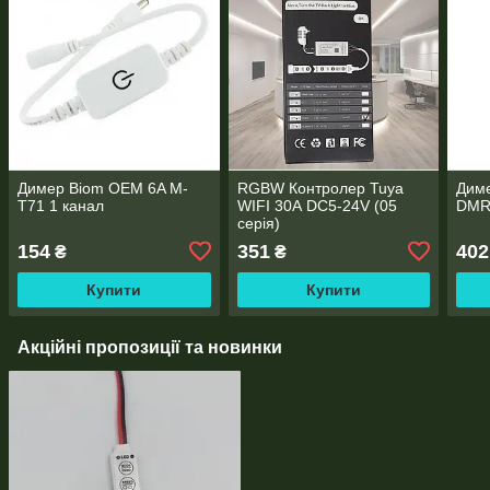
Димер Biom OEM 6A M-
RGBW Контролер Tuya
Диме
T71 1 канал
WIFI 30А DC5-24V (05
DMR
серія)
154
351
402
₴
₴
Купити
Купити
Акційні пропозиції та новинки