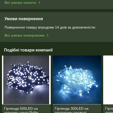
Всі умови оплати
Умови повернення
Повернення товару впродовж 14 днів за домовленістю
Всі умови повернення
Подібні товари компанії
Гірлянда 500LED на
Гірлянда 300LED на
Гірл
чорному шнурі Рубін
прозорому проводі
чорн