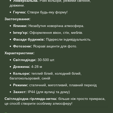
Універсальна:
Різні кольори, режими світіння,
довжини.
Гнучка:
Створи будь-яку форму!
Застосування:
Ялинки:
Незабутня новорічна атмосфера.
Інтер'єр:
Оформлення вікон, стін, меблів.
Фасади будинків:
Підкресли індивідуальність.
Фотозони:
Яскраві акценти для фото.
Характеристики:
Світлодіоди:
30-500 шт.
Довжина:
4-28 м
Кольори:
теплий білий, холодний білий,
багатокольоровий, синій
Режими:
статичний, миготливий, плавний перехід
Захист:
IP44 (для вулиці та дому)
Світлодіодна гірлянда-нитка:
більше ніж просто прикраса,
це спосіб створити особливу атмосферу!