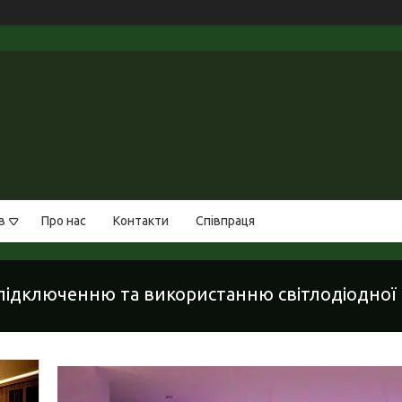
в
Про нас
Контакти
Співпраця
 підключенню та використанню світлодіодної 